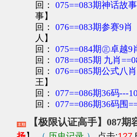
回：
075==083期神话故
事
】
回：
076==083期参赛9肖
人
】
回：
075==084期㊣卓越9
回：
078==085期 九肖=
回：
076==085期公式八
王
】
回：
077==086期36码---
回：
077==086期36码围
【极限认证高手】087期
扬
（
历史记录
）
点击:
127
】