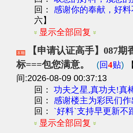
回：
感谢你的奉献，好料
六
】
显示全部回复
【申请认证高手】087期香港
标===包您满意。
(
)
回
4
贴
间:2026-08-09 00:37:13
回：
功夫之星,真功夫!真
回：
感谢楼主为彩民们作
回：
`好料`支持早更新不
显示全部回复