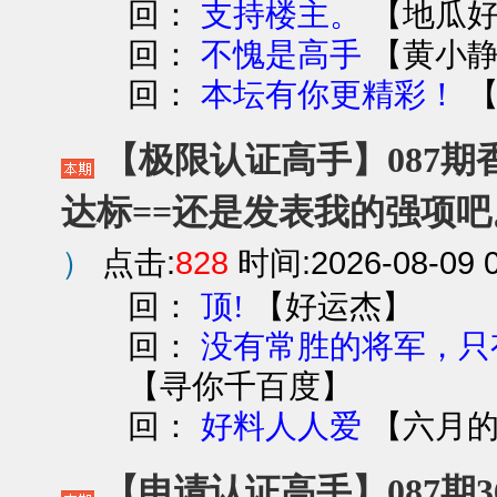
回：
【
地瓜
支持楼主。
回：
【
黄小
不愧是高手
回：
本坛有你更精彩！
【极限认证高手】087期香
达标==还是发表我的强项吧
）
点击:
828
时间:2026-08-09 0
回：
【
好运杰
】
顶!
回：
没有常胜的将军，只
【
寻你千百度
】
回：
【
六月
好料人人爱
【申请认证高手】087期3