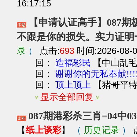
16:17:15
【申请认证高手】087期极
不跟是你的损失。实力证明
录
）
点击:
693
时间:2026-08-0
回：
【
中山乱
造福彩民
回：
谢谢你的无私奉献!!!
回：
【
猪哥平
顶上顶上
显示全部回复
087期港彩杀三肖=04中
纸上谈彩
（
历史记录
）
【
】