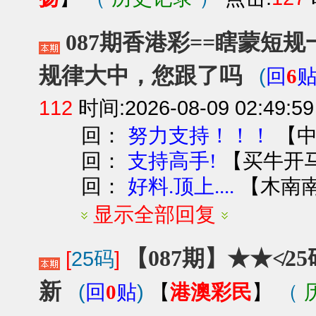
087期香港彩==瞎蒙短
规律大中，您跟了吗
(
回
6
112
时间:2026-08-09 02:49:59
回：
【
努力支持！！！
回：
【
买牛开
支持高手!
回：
【
木南
好料.顶上....
显示全部回复
【087期】★★≮2
[
25码
]
新
(
)
港澳彩民
（
回
0
贴
【
】