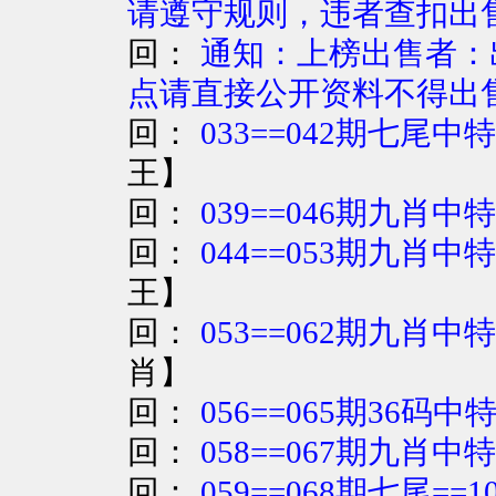
请遵守规则，违者查扣出
回：
通知：上榜出售者：
点请直接公开资料不得出
回：
033==042期七尾中特
王
】
回：
039==046期九肖中
回：
044==053期九肖中特
王
】
回：
053==062期九肖中特
肖
】
回：
056==065期36码中
回：
058==067期九肖中特
回：
059==068期七尾==