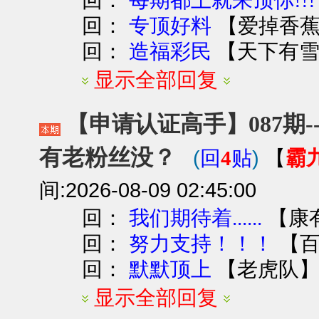
每期都上就来顶你!!!
回：
【
爱掉香
专顶好料
回：
【
天下有
造福彩民
显示全部回复
【申请认证高手】087期--
有老粉丝没？
(
)
霸
回
4
贴
【
间:2026-08-09 02:45:00
回：
【
康
我们期待着......
回：
【
努力支持！！！
回：
【
老虎队
默默顶上
显示全部回复