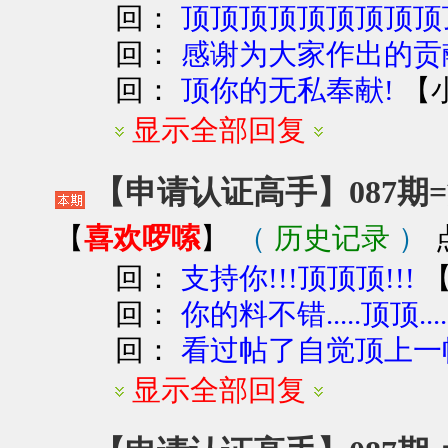
回：
顶顶顶顶顶顶顶顶顶
回：
感谢为大家作出的贡
回：
【
顶你的无私奉献!
显示全部回复
【申请认证高手】087期=
喜欢啰嗦
（
历史记录
）
【
】
回：
支持你!!!顶顶顶!!!
回：
你的料不错.....顶顶.....
回：
看过帖了自觉顶上一
显示全部回复