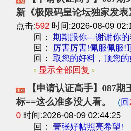
新《极限码皇论坛独家发表
点击:
592
时间:2026-08-09 02:
回：
期期跟你---谢谢你
回：
厉害厉害!佩服佩服!顶
回：
取您的好料，顶您的
显示全部回复
【申请认证高手】087期
标==这么准多没人看。
(
回
0
时间:2026-08-09 02:44:25
回：
壹张好帖照亮希望!