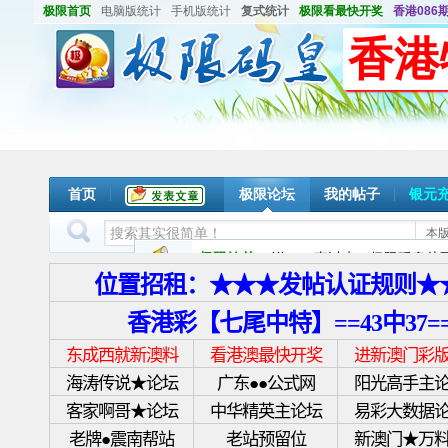
极限首页
电脑版统计
手机版统计
复式统计
极限看最快开奖
香港086期
香港
首页
极限论坛
我的帖子
银元
本
极限钦差
说：
一直以来；极限码皇从不