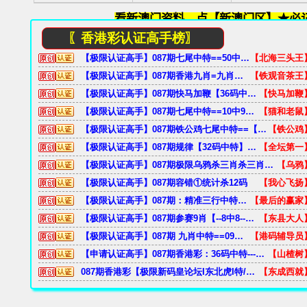
〖香港彩认证高手榜〗
【极限认证高手】087期七尾中特==50中43==低端达标==合并四头中特起来可综合一份好资料！
【北海三头王
【极限认证高手】087期香港九肖=九肖中特==40中36==低端达标==让你爽到高潮==到顶端
【铁观音茶王
【极限认证高手】087期快马加鞭【36码中特】==30中28==低端达标==准确率棒棒滴，一般人我不告诉他
【快马加鞭
【极限认证高手】087期七尾中特==10中9==低端达标==大家跟好吧==继续努力
【猫和老鼠
【极限认证高手】087期铁公鸡七尾中特==【20中17】==达标==资料多准
【铁公鸡
【极限认证高手】087期规律【32码中特】==9中8==中端达标==准确率还好！
【全坛第一
【极限认证高手】087期极限乌鸦杀三肖杀三肖==15中13==低端达标==期期为您省钱，请关注我！
【乌鸦
【极限认证高手】087期容错①统计杀12码
【我心飞扬
【极限认证高手】087期：精准三行中特==【10中8】==达标认证==
【最后的赢家
【极限认证高手】087期参赛9肖【--8中8--】==低端达标==有支持才有动力。
【东县大人
【极限认证高手】087期 九肖中特==09中09==
【港码辅导员
【申请认证高手】087期香港彩：36码中特---10中9---低端达标===包您满意。
【山楂树
087期香港彩【极限新码皇论坛I东北虎I特/平码规律版路/综合规律区】公式规律全集合
【东成西就