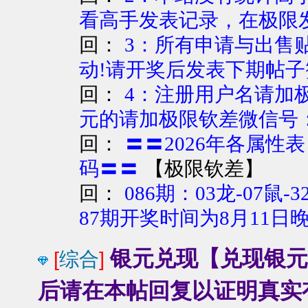
看高手发表记录，在极限
回：
3：所有申请与出售
动!请开奖后发表下期帖子
回：
4：注册用户名请加
元的请加极限钦差微信号：qq
回：
〓〓2026年各属性
【
极限钦差
】
码〓〓
回：
086期：03龙-07鼠-3
87期开奖时间为8月11日晚
银元兑现【兑现银
[
综合
]
后请在本帖回复以证明真实