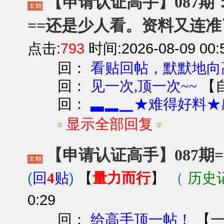
【申请认证高手】087期
==还是少人看。资料又连准
点击:
793
时间:2026-08-09 00:
回：
看贴回帖，默默地向
回：
【
见一次,顶一次~~
回：
▃▂▁★难得好料★
显示全部回复
【申请认证高手】087期=
(
)
量力而行
（
历史
回
4
贴
【
】
0:29
回：
【
给高手顶一帖！