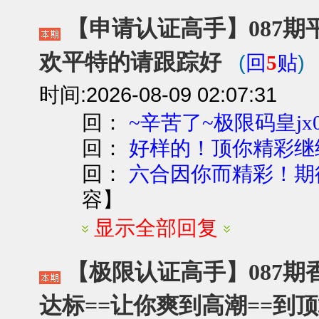
【申请认证高手】087期平
欢平特的请跟踪好
(
)
回
5
贴
时间:2026-08-09 02:07:31
回：
~辛苦了~极限码皇jx0
回：
好样的！顶你精彩继
回：
六合因你而精彩！期
容
】
显示全部回复
【极限认证高手】087期香
达标==让你爽到高潮==到