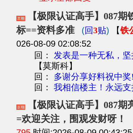
【极限认证高手】087期铁
标==资料多准
(
)
铁
回
3
贴
【
026-08-09 02:08:52
回：
发表是一种无私，坚
【
莫斯科
】
回：
多谢分享好料祝中奖
回：
我相信楼主！永远支
【极限认证高手】087期亮
=欢迎关注，围观发财呀！
795
时间:2026-08-09 00:43:25