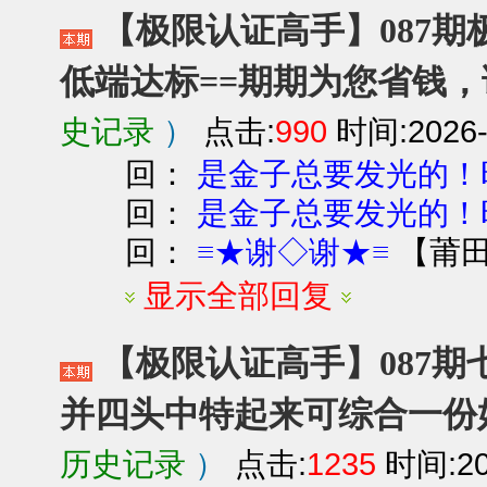
【极限认证高手】087期极
低端达标==期期为您省钱
史记录
）
点击:
990
时间:2026-0
回：
是金子总要发光的！
回：
是金子总要发光的！
回：
【
莆
≡★谢◇谢★≡
显示全部回复
【极限认证高手】087期七
并四头中特起来可综合一份
历史记录
）
点击:
1235
时间:202