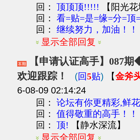
回：
【
阳光花
顶顶顶!!!!!
回：
看=贴=是=缘=分=顶=
回：
继续努力，加油！！
显示全部回复
【申请认证高手】087期◆
欢迎跟踪！
(
)
金斧
回
5
贴
【
6-08-09 02:14:24
回：
论坛有你更精彩,鲜
回：
值得敬重的高手！！
回：
【
静水深流
】
顶!
显示全部回复