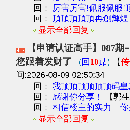
回：
厉害厉害!佩服佩服!顶
回：
頂頂頂頂頂再創輝煌
显示全部回复
【申请认证高手】087期=
您跟着发财了
(
)
传
回
10
贴
【
间:2026-08-09 02:50:34
回：
我顶顶顶顶顶顶码皇真
回：
【
郭
感谢你分享！
回：
相信楼主的实力__你是
显示全部回复