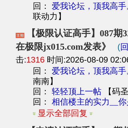
回：
爱我论坛，顶我高手
联动力
】
【极限认证高手】087期3
在极限jx015.com发表》
(
击:
1316
时间:2026-08-09 02:0
回：
爱我论坛，顶我高手
南南
】
回：
【
码
轻轻顶上一帖
回：
相信楼主的实力__你是
显示全部回复