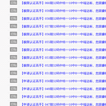
【极限认证高手】060期32码中特==10中8==中端达标。您跟
【极限认证高手】059期32码中特==10中8==中端达标。您跟
【极限认证高手】058期32码中特==10中8==中端达标。您跟
【极限认证高手】057期32码中特==10中8==中端达标。您跟
【极限认证高手】056期32码中特==10中8==中端达标。您跟
【极限认证高手】055期32码中特==10中8==中端达标。您跟
【极限认证高手】054期32码中特==10中8==中端达标。您跟
【极限认证高手】053期32码中特==10中8==中端达标。您跟
【极限认证高手】052期32码中特==10中8==中端达标。您跟
【申请认证高手】051期32码中特==10中8==中端达标。您跟
【申请认证高手】050期32码中特==10中8==中端达标。您跟
【申请认证高手】049期32码中特==10中8==中端达标。您跟
【申请认证高手】048期32码中特==10中8==中端达标。您跟
【申请认证高手】047期32码中特==10中8==中端达标。您跟