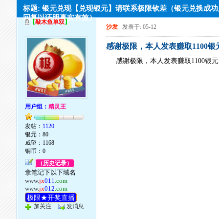
标题: 银元兑现【兑现银元】请联系极限钦差（银元兑换成
回复以证明真实有效）
【
敲木鱼单双
】
沙发
发表于: 05-12
感谢极限，本人发表赚取1100银
感谢极限，本人发表赚取1100银
用户组：
精灵王
发帖：
1120
银元：80
威望：1168
铜币：0
（历史记录）
拿笔记下以下域名
www.
jx
011
.com
www.
jx
012
.com
极限★开奖直播
加关注
发消息