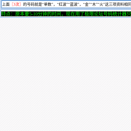
上面
〖3次〗
的号码就是
“单数”，“红波”“蓝波”，“金”“木”“火”这三项资
特点：原本要5-10分钟的时间，现在用了极限论坛号码统计器