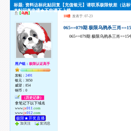
标题: 资料达标此贴回复【充值银元】请联系极限钦差（达
本帖回复申请★不申请不上榜
【
乌鸦
】
18楼
发表于: 07-23
065==079期 极限乌鸦杀三肖==1
065==079期 极限乌鸦杀三肖==15
用户组：
极限认证高手
发帖：
2491
银元：3050
威望：854
铜币：0
（历史记录）
拿笔记下以下域名
www.
jx
011
.com
www.
jx
012
.com
极限★开奖直播
加关注
发消息