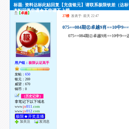
标题: 资料达标此贴回复【充值银元】请联系极限钦差（达
本帖回复申请★不申请不上榜
【
卓越
】
27楼
发表于: 前天 22:47
075==084期㊣卓越9肖==10中9
075==084期㊣卓越9肖==10中9=
用户组：
极限认证高手
发帖：
650
银元：269
威望：670
铜币：0
（历史记录）
拿笔记下以下域名
www.
jx
011
.com
www.
jx
012
.com
极限★开奖直播
加关注
发消息