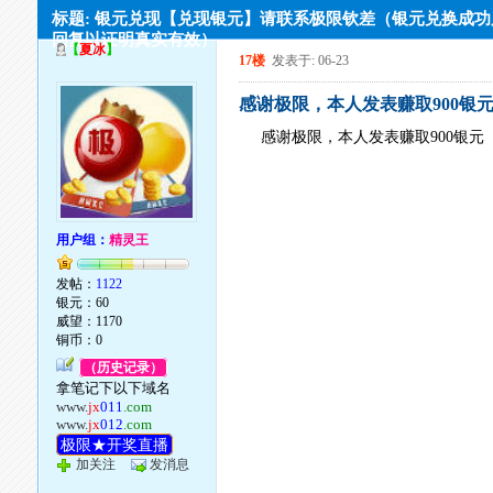
标题: 银元兑现【兑现银元】请联系极限钦差（银元兑换成
回复以证明真实有效）
【
夏冰
】
17楼
发表于: 06-23
感谢极限，本人发表赚取900银
感谢极限，本人发表赚取900银元
用户组：
精灵王
发帖：
1122
银元：60
威望：1170
铜币：0
（历史记录）
拿笔记下以下域名
www.
jx
011
.com
www.
jx
012
.com
极限★开奖直播
加关注
发消息