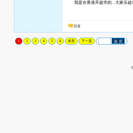
我是在香港开超市的...大家乐超市.
回复
1
2
3
4
5
6
末页
下一页
选 页