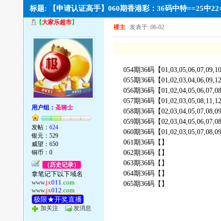
标题: 【申请认证高手】060期香港彩：36码中特==25中2
【
大家乐超市
】
楼主
发表于: 06-02
054期36码【01,03,05,06,07,09,10,11
055期36码【01,02,03,04,06,09,12,1
056期36码【01,02,04,05,06,07,08,12
057期36码【01,02,03,05,08,11,12,13
用户组：
圣骑士
058期36码【02,03,04,05,07,08,09,10
059期36码【02,03,04,05,06,07,08,09
发帖：
624
060期36码【01,02,03,05,07,08,09,10
银元：529
061期36码【】
威望：650
铜币：0
062期36码【】
063期36码【】
（历史记录）
064期36码【】
拿笔记下以下域名
www.
jx
011
.com
065期36码【】
www.
jx
012
.com
极限★开奖直播
加关注
发消息