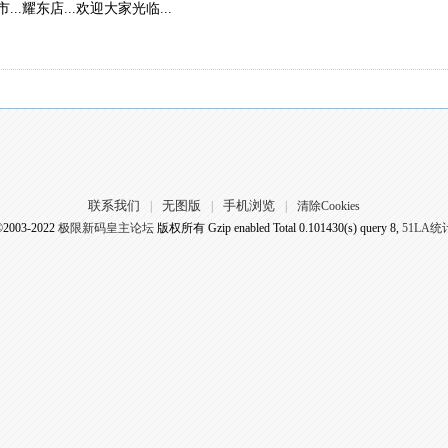
..耀东店...欢迎大家光临...
联系我们
无图版
手机浏览
|
|
|
清除Cookies
©2003-2022
极限新码皇主论坛
版权所有 Gzip enabled
Total 0.101430(s) query 8,
51LA统