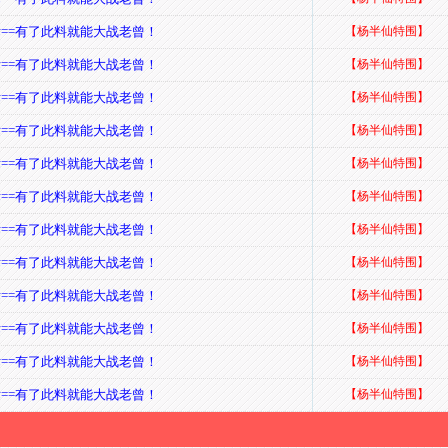
达标==有了此料就能大战老曾！
【杨半仙特围】
达标==有了此料就能大战老曾！
【杨半仙特围】
达标==有了此料就能大战老曾！
【杨半仙特围】
达标==有了此料就能大战老曾！
【杨半仙特围】
达标==有了此料就能大战老曾！
【杨半仙特围】
达标==有了此料就能大战老曾！
【杨半仙特围】
达标==有了此料就能大战老曾！
【杨半仙特围】
达标==有了此料就能大战老曾！
【杨半仙特围】
达标==有了此料就能大战老曾！
【杨半仙特围】
达标==有了此料就能大战老曾！
【杨半仙特围】
达标==有了此料就能大战老曾！
【杨半仙特围】
达标==有了此料就能大战老曾！
【杨半仙特围】