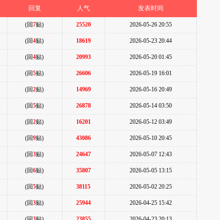
回复
人气
发表时间
(回
7
贴)
25520
2026-05-26 20:55
(回
4
贴)
18619
2026-05-23 20:44
(回
4
贴)
20993
2026-05-20 01:45
(回
5
贴)
26606
2026-05-19 16:01
(回
2
贴)
14969
2026-05-16 20:49
(回
5
贴)
26878
2026-05-14 03:50
(回
2
贴)
16201
2026-05-12 03:49
(回
9
贴)
43086
2026-05-10 20:45
(回
3
贴)
24647
2026-05-07 12:43
(回
6
贴)
35807
2026-05-05 13:15
(回
5
贴)
38115
2026-05-02 20:25
(回
3
贴)
25944
2026-04-25 15:42
(回
3
贴)
23855
2026-04-23 20:13