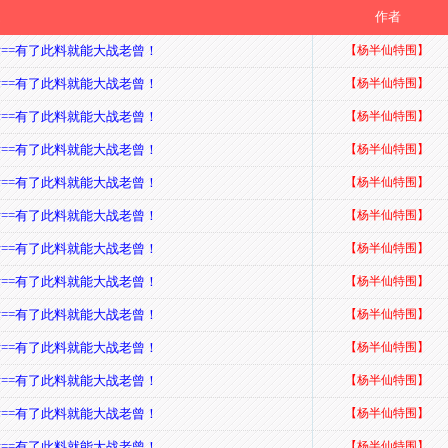
题
作者
达标==有了此料就能大战老曾！
【杨半仙特围】
达标==有了此料就能大战老曾！
【杨半仙特围】
达标==有了此料就能大战老曾！
【杨半仙特围】
达标==有了此料就能大战老曾！
【杨半仙特围】
达标==有了此料就能大战老曾！
【杨半仙特围】
达标==有了此料就能大战老曾！
【杨半仙特围】
达标==有了此料就能大战老曾！
【杨半仙特围】
达标==有了此料就能大战老曾！
【杨半仙特围】
达标==有了此料就能大战老曾！
【杨半仙特围】
达标==有了此料就能大战老曾！
【杨半仙特围】
达标==有了此料就能大战老曾！
【杨半仙特围】
达标==有了此料就能大战老曾！
【杨半仙特围】
达标==有了此料就能大战老曾！
【杨半仙特围】