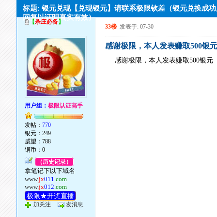
标题: 银元兑现【兑现银元】请联系极限钦差（银元兑换成
回复以证明真实有效）
【
杀庄必备
】
33楼
发表于: 07-30
感谢极限，本人发表赚取500银
感谢极限，本人发表赚取500银元
用户组：
极限认证高手
发帖：
770
银元：249
威望：788
铜币：0
（历史记录）
拿笔记下以下域名
www.
jx
011
.com
www.
jx
012
.com
极限★开奖直播
加关注
发消息