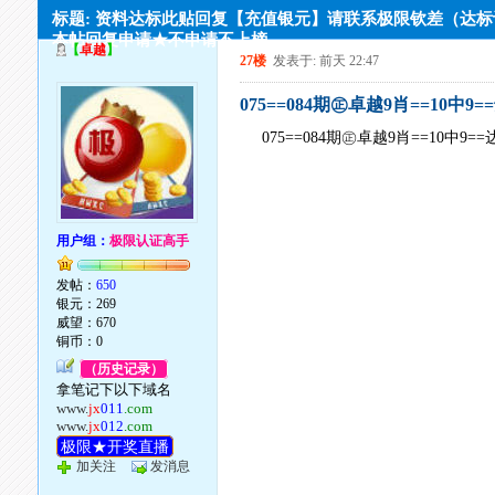
标题: 资料达标此贴回复【充值银元】请联系极限钦差（达
本帖回复申请★不申请不上榜
【
卓越
】
27楼
发表于: 前天 22:47
075==084期㊣卓越9肖==10中9
075==084期㊣卓越9肖==10中9=
用户组：
极限认证高手
发帖：
650
银元：269
威望：670
铜币：0
（历史记录）
拿笔记下以下域名
www.
jx
011
.com
www.
jx
012
.com
极限★开奖直播
加关注
发消息