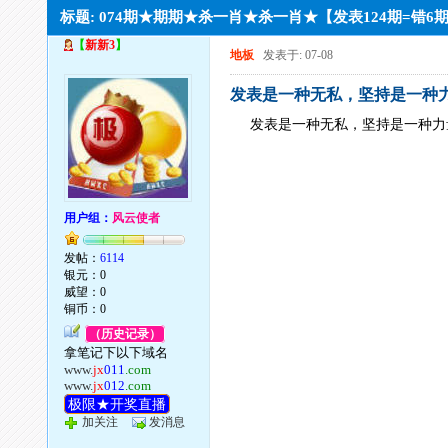
标题: 074期★期期★杀一肖★杀一肖★【发表124期=错6
【
新新3
】
地板
发表于: 07-08
发表是一种无私，坚持是一种力
发表是一种无私，坚持是一种力量
用户组：
风云使者
发帖：
6114
银元：0
威望：0
铜币：0
（历史记录）
拿笔记下以下域名
www.
jx
011
.com
www.
jx
012
.com
极限★开奖直播
加关注
发消息