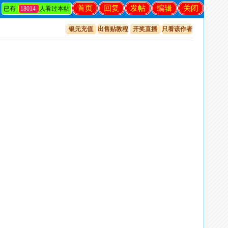
首页
回复
发帖
编辑
关闭
已有
18014
人看过本帖
银元充值
出售贴教程
开奖直播
只看该作者