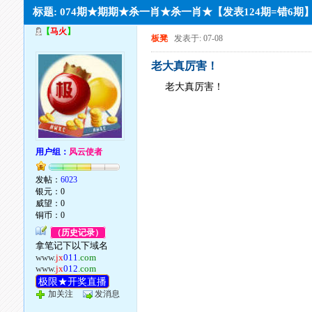
标题: 074期★期期★杀一肖★杀一肖★【发表124期=错6期
【
马火
】
板凳
发表于: 07-08
老大真厉害！
老大真厉害！
用户组：
风云使者
发帖：
6023
银元：0
威望：0
铜币：0
（历史记录）
拿笔记下以下域名
www.
jx
011
.com
www.
jx
012
.com
极限★开奖直播
加关注
发消息