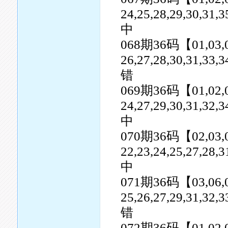
24,25,28,29,30,31,
中
068期36码【01,03,05,0
26,27,28,30,31,33,
错
069期36码【01,02,04,0
24,27,29,30,31,32,
中
070期36码【02,03,05,0
22,23,24,25,27,28,
中
071期36码【03,06,07,0
25,26,27,29,31,32,
错
072期36码【01,02,03,0