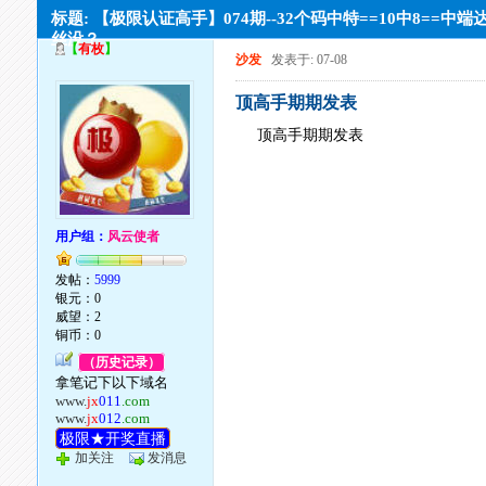
标题: 【极限认证高手】074期--32个码中特==10中8==中端
丝没？
【
有枚
】
沙发
发表于: 07-08
顶高手期期发表
顶高手期期发表
用户组：
风云使者
发帖：
5999
银元：0
威望：2
铜币：0
（历史记录）
拿笔记下以下域名
www.
jx
011
.com
www.
jx
012
.com
极限★开奖直播
加关注
发消息