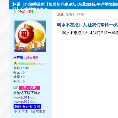
标题: 074期香港彩【极限新码皇论坛I东北虎I特/平码规律版
区】公式规律全集合
【
令胡小哥
】
沙发
发表于: 07-08
喝水不忘挖井人,让我们常怀一
喝水不忘挖井人,让我们常怀一棵
用户组：
风云使者
发帖：
5786
银元：0
威望：0
铜币：0
（历史记录）
拿笔记下以下域名
www.
jx
011
.com
www.
jx
012
.com
极限★开奖直播
加关注
发消息