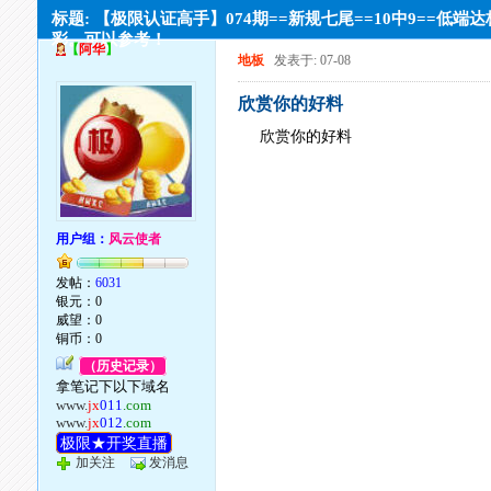
标题: 【极限认证高手】074期==新规七尾==10中9==低端
彩。可以参考！
【
阿华
】
地板
发表于: 07-08
欣赏你的好料
欣赏你的好料
用户组：
风云使者
发帖：
6031
银元：0
威望：0
铜币：0
（历史记录）
拿笔记下以下域名
www.
jx
011
.com
www.
jx
012
.com
极限★开奖直播
加关注
发消息