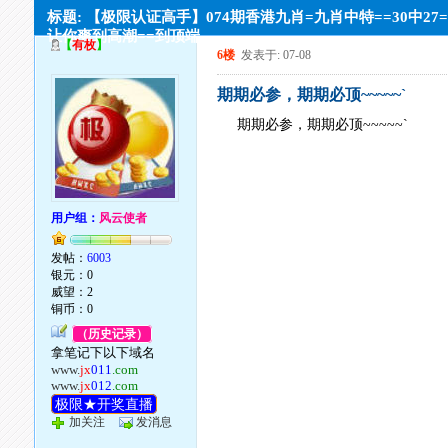
标题: 【极限认证高手】074期香港九肖=九肖中特==30中27
让你爽到高潮==到顶端
【
有枚
】
6楼
发表于: 07-08
期期必参，期期必顶~~~~~`
期期必参，期期必顶~~~~~`
用户组：
风云使者
发帖：
6003
银元：0
威望：2
铜币：0
（历史记录）
拿笔记下以下域名
www.
jx
011
.com
www.
jx
012
.com
极限★开奖直播
加关注
发消息