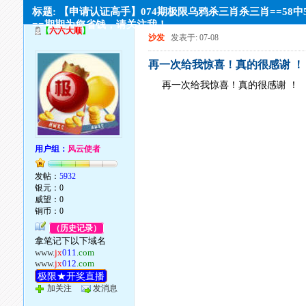
标题: 【申请认证高手】074期极限乌鸦杀三肖杀三肖==58中
==期期为您省钱，请关注我！
【
六六大顺
】
沙发
发表于: 07-08
再一次给我惊喜！真的很感谢 ！
再一次给我惊喜！真的很感谢 ！
用户组：
风云使者
发帖：
5932
银元：0
威望：0
铜币：0
（历史记录）
拿笔记下以下域名
www.
jx
011
.com
www.
jx
012
.com
极限★开奖直播
加关注
发消息