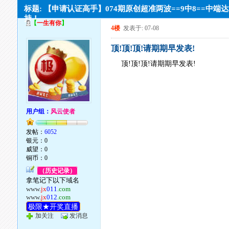
标题: 【申请认证高手】074期原创超准两波==9中8==中端
持！
【
一生有你
】
4楼
发表于: 07-08
顶!顶!顶!请期期早发表!
顶!顶!顶!请期期早发表!
用户组：
风云使者
发帖：
6052
银元：0
威望：0
铜币：0
（历史记录）
拿笔记下以下域名
www.
jx
011
.com
www.
jx
012
.com
极限★开奖直播
加关注
发消息