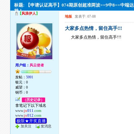
标题: 【申请认证高手】074期原创超准两波==9中8==中端
持！
【
风浪伊人
】
地板
发表于: 07-08
大家多点热情，留住高手!!!
大家多点热情，留住高手!!!
用户组：
风云使者
发帖：
5991
银元：0
威望：0
铜币：0
（历史记录）
拿笔记下以下域名
www.
jx
011
.com
www.
jx
012
.com
极限★开奖直播
加关注
发消息