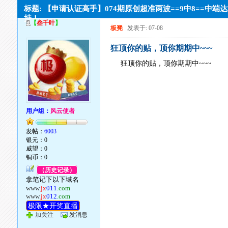
标题: 【申请认证高手】074期原创超准两波==9中8==中端
持！
【
叁千叶
】
板凳
发表于: 07-08
狂顶你的贴，顶你期期中~~~
狂顶你的贴，顶你期期中~~~
用户组：
风云使者
发帖：
6003
银元：0
威望：0
铜币：0
（历史记录）
拿笔记下以下域名
www.
jx
011
.com
www.
jx
012
.com
极限★开奖直播
加关注
发消息