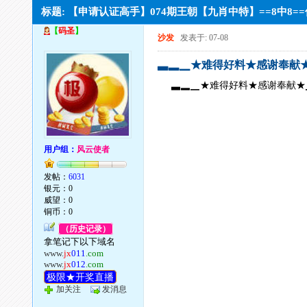
标题: 【申请认证高手】074期王朝【九肖中特】==8中8
【
码圣
】
沙发
发表于: 07-08
▃▂▁★难得好料★感谢奉献
▃▂▁★难得好料★感谢奉献★
用户组：
风云使者
发帖：
6031
银元：0
威望：0
铜币：0
（历史记录）
拿笔记下以下域名
www.
jx
011
.com
www.
jx
012
.com
极限★开奖直播
加关注
发消息