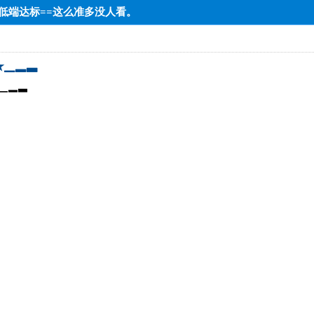
==低端达标==这么准多没人看。
★▁▂▃
▁▂▃