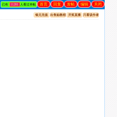
首页
回复
发帖
编辑
关闭
已有
11281
人看过本帖
银元充值
出售贴教程
开奖直播
只看该作者