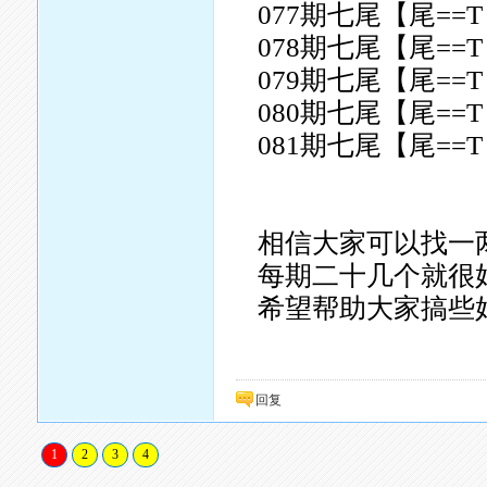
077期七尾【尾==T
078期七尾【尾==T
079期七尾【尾==T
080期七尾【尾==T
081期七尾【尾==T
相信大家可以找一
每期二十几个就很
希望帮助大家搞些
回复
1
2
3
4