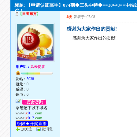
标题: 【申请认证高手】074期◆三头中特◆==10中8==中端
踪！
【
日出东方
】
4楼
发表于: 07-08
感谢为大家作出的贡献!
感谢为大家作出的贡献!
用户组：
风云使者
发帖：
5938
银元：0
威望：0
铜币：6
（历史记录）
拿笔记下以下域名
www.
jx
011
.com
www.
jx
012
.com
极限★开奖直播
加关注
发消息