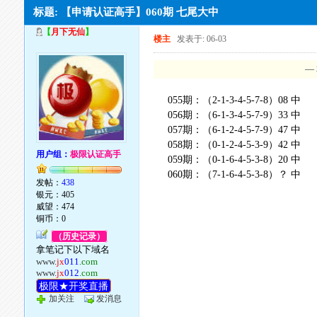
标题: 【申请认证高手】060期 七尾大中
【
月下无仙
】
楼主
发表于: 06-03
—
055期：（2-1-3-4-5-7-8）08 中
056期：（6-1-3-4-5-7-9）33 中
057期：（6-1-2-4-5-7-9）47 中
058期：（0-1-2-4-5-3-9）42 中
用户组：
极限认证高手
059期：（0-1-6-4-5-3-8）20 中
060期：（7-1-6-4-5-3-8）？ 中
发帖：
438
银元：405
威望：474
铜币：0
（历史记录）
拿笔记下以下域名
www.
jx
011
.com
www.
jx
012
.com
极限★开奖直播
加关注
发消息