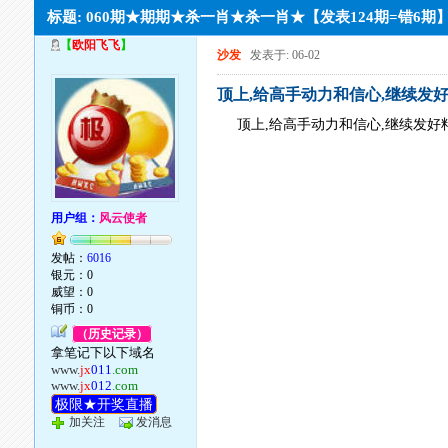
标题: 060期★期期★杀一肖★杀一肖★【发表124期=错6期
【
欧阳飞飞
】
沙发
发表于: 06-02
顶上,给高手动力和信心,继续发
顶上,给高手动力和信心,继续发好
用户组：
风云使者
发帖：
6016
银元：0
威望：0
铜币：0
（历史记录）
拿笔记下以下域名
www.
jx
011
.com
www.
jx
012
.com
极限★开奖直播
加关注
发消息