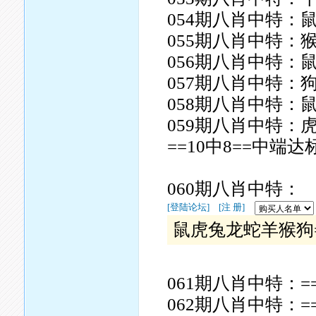
054期八肖中特：
055期八肖中特：猴
056期八肖中特：鼠
057期八肖中特：狗
058期八肖中特：鼠
059期八肖中特：虎
==10中8==中端达
060期八肖中特：
[登陆论坛]
[注 册]
鼠虎兔龙蛇羊猴狗=
061期八肖中特：=
062期八肖中特：=