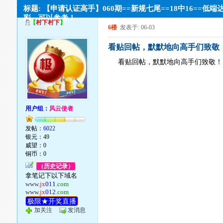
标题: 【申请认证高手】060期==新规七尾==18中16==低端
彩。可以参考！
【
村下村下
】
6楼
发表于: 06-03
看贴回帖，默默地向高手们致敬
看贴回帖，默默地向高手们致敬！
用户组：
风云使者
发帖：
6022
银元：49
威望：0
铜币：0
（历史记录）
拿笔记下以下域名
www.
jx
011
.com
www.
jx
012
.com
极限★开奖直播
加关注
发消息