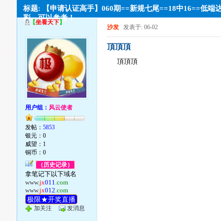
标题: 【申请认证高手】060期==新规七尾==18中16==低端
彩。可以参考！
【
坐看天下
】
沙发
发表于: 06-02
頂頂頂
頂頂頂
用户组：
风云使者
发帖：
5853
银元：0
威望：1
铜币：0
（历史记录）
拿笔记下以下域名
www.
jx
011
.com
www.
jx
012
.com
极限★开奖直播
加关注
发消息