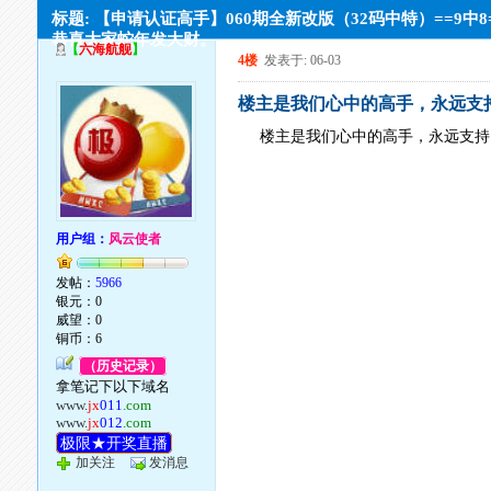
标题: 【申请认证高手】060期全新改版（32码中特）==9中8
恭喜大家蛇年发大财。
【
六海航舰
】
4楼
发表于: 06-03
楼主是我们心中的高手，永远支
楼主是我们心中的高手，永远支持
用户组：
风云使者
发帖：
5966
银元：0
威望：0
铜币：6
（历史记录）
拿笔记下以下域名
www.
jx
011
.com
www.
jx
012
.com
极限★开奖直播
加关注
发消息