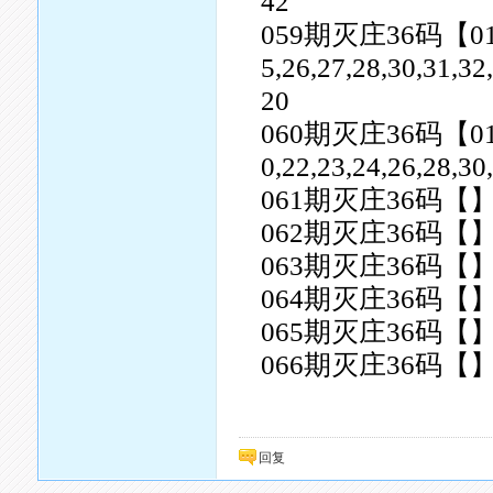
42
059期灭庄36码【01,03,0
5,26,27,28,30,31,32
20
060期灭庄36码【01,02,0
0,22,23,24,26,28,30
061期灭庄36码【
062期灭庄36码【
063期灭庄36码【
064期灭庄36码【
065期灭庄36码【
066期灭庄36码【
回复