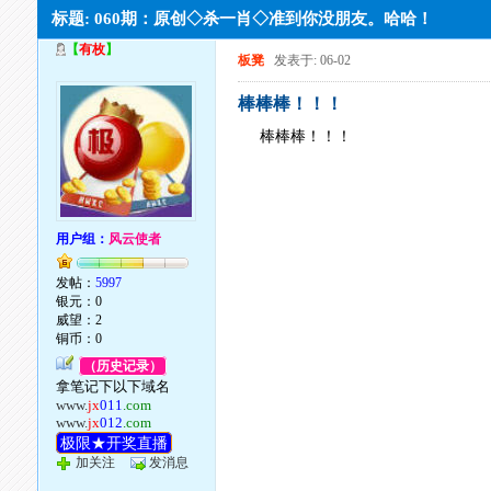
标题: 060期：原创◇杀一肖◇准到你没朋友。哈哈！
【
有枚
】
板凳
发表于: 06-02
棒棒棒！！！
棒棒棒！！！
用户组：
风云使者
发帖：
5997
银元：0
威望：2
铜币：0
（历史记录）
拿笔记下以下域名
www.
jx
011
.com
www.
jx
012
.com
极限★开奖直播
加关注
发消息