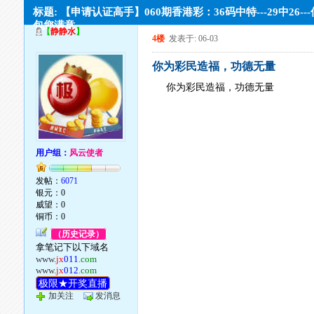
标题: 【申请认证高手】060期香港彩：36码中特---29中26--
包您满意。
【
静静水
】
4楼
发表于: 06-03
你为彩民造福，功德无量
你为彩民造福，功德无量
用户组：
风云使者
发帖：
6071
银元：0
威望：0
铜币：0
（历史记录）
拿笔记下以下域名
www.
jx
011
.com
www.
jx
012
.com
极限★开奖直播
加关注
发消息