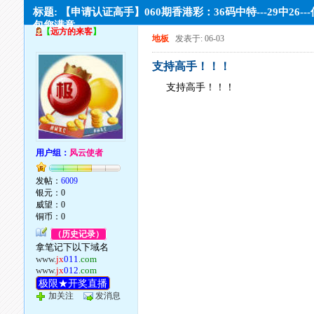
标题: 【申请认证高手】060期香港彩：36码中特---29中26--
包您满意。
【
远方的来客
】
地板
发表于: 06-03
支持高手！！！
支持高手！！！
用户组：
风云使者
发帖：
6009
银元：0
威望：0
铜币：0
（历史记录）
拿笔记下以下域名
www.
jx
011
.com
www.
jx
012
.com
极限★开奖直播
加关注
发消息