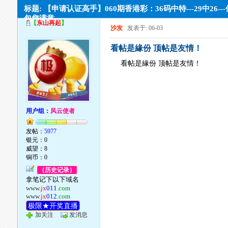
标题: 【申请认证高手】060期香港彩：36码中特---29中26--
包您满意。
【
东山再起
】
沙发
发表于: 06-03
看帖是緣份 顶帖是友情！
看帖是緣份 顶帖是友情！
用户组：
风云使者
发帖：
5977
银元：0
威望：8
铜币：0
（历史记录）
拿笔记下以下域名
www.
jx
011
.com
www.
jx
012
.com
极限★开奖直播
加关注
发消息