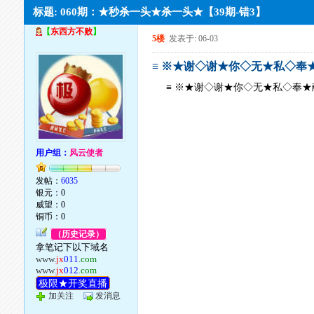
标题: 060期：★秒杀一头★杀一头★【39期-错3】
【
东西方不败
】
5楼
发表于: 06-03
≡ ※★谢◇谢★你◇无★私◇奉
≡ ※★谢◇谢★你◇无★私◇奉★
用户组：
风云使者
发帖：
6035
银元：0
威望：0
铜币：0
（历史记录）
拿笔记下以下域名
www.
jx
011
.com
www.
jx
012
.com
极限★开奖直播
加关注
发消息