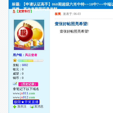
标题: 【申请认证高手】060期超级六肖中特==10中7==中端
很棒。再次来极限码皇发财
【
龙荣车行
】
板凳
发表于: 06-03
壹张好帖照亮希望!
壹张好帖照亮希望!
用户组：
风云使者
发帖：
6002
银元：0
威望：0
铜币：0
（历史记录）
拿笔记下以下域名
www.
jx
011
.com
www.
jx
012
.com
极限★开奖直播
加关注
发消息