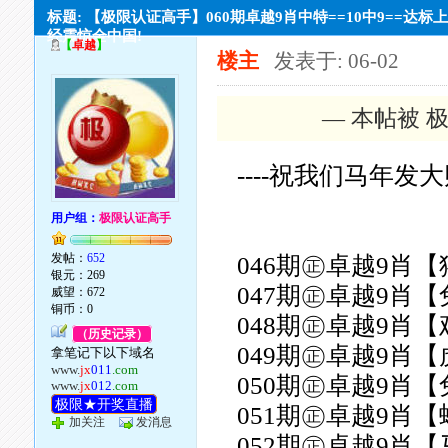
标题: 【极限认证高手】060期卓越9肖中特==10中9==达标
经震惊全中国!
【
卓越
】
楼主
发表于: 06-02
— 本帖被 极
----祝我们马年发大
用户组：
极限认证高手
发帖：
652
046期㊣卓越9肖
银元：269
047期㊣卓越9肖
威望：672
铜币：0
048期㊣卓越9肖
（历史记录）
049期㊣卓越9肖
拿笔记下以下域名
www.
jx
011
.com
050期㊣卓越9肖
www.
jx
012
.com
极限★开奖直播
051期㊣卓越9肖
加关注
发消息
052期㊣卓越9肖