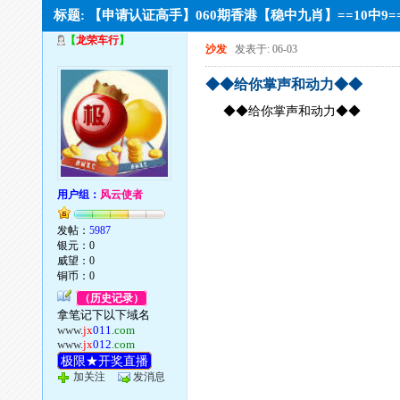
标题: 【申请认证高手】060期香港【稳中九肖】==10中9
【
龙荣车行
】
沙发
发表于: 06-03
◆◆给你掌声和动力◆◆
◆◆给你掌声和动力◆◆
用户组：
风云使者
发帖：
5987
银元：0
威望：0
铜币：0
（历史记录）
拿笔记下以下域名
www.
jx
011
.com
www.
jx
012
.com
极限★开奖直播
加关注
发消息