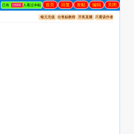
首页
回复
发帖
编辑
关闭
已有
19908
人看过本帖
银元充值
出售贴教程
开奖直播
只看该作者