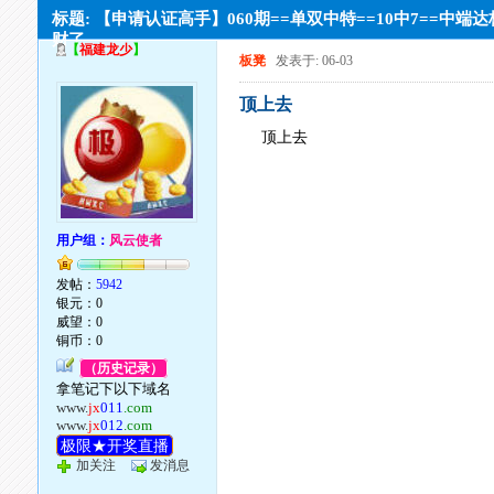
标题: 【申请认证高手】060期==单双中特==10中7==中端
财了
【
福建龙少
】
板凳
发表于: 06-03
顶上去
顶上去
用户组：
风云使者
发帖：
5942
银元：0
威望：0
铜币：0
（历史记录）
拿笔记下以下域名
www.
jx
011
.com
www.
jx
012
.com
极限★开奖直播
加关注
发消息