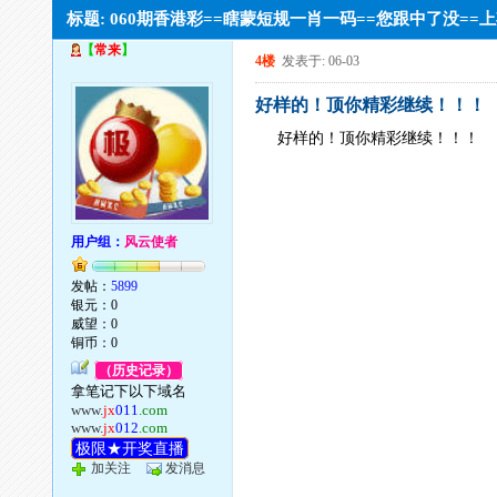
标题: 060期香港彩==瞎蒙短规一肖一码==您跟中了没=
【
常来
】
4楼
发表于: 06-03
好样的！顶你精彩继续！！！
好样的！顶你精彩继续！！！
用户组：
风云使者
发帖：
5899
银元：0
威望：0
铜币：0
（历史记录）
拿笔记下以下域名
www.
jx
011
.com
www.
jx
012
.com
极限★开奖直播
加关注
发消息