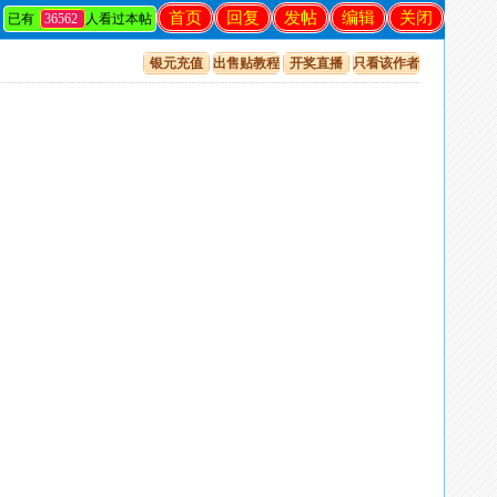
首页
回复
发帖
编辑
关闭
已有
36562
人看过本帖
银元充值
出售贴教程
开奖直播
只看该作者