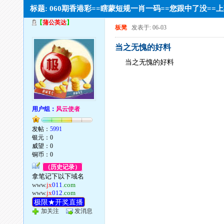
标题: 060期香港彩==瞎蒙短规一肖一码==您跟中了没=
【
蒲公英达
】
板凳
发表于: 06-03
当之无愧的好料
当之无愧的好料
用户组：
风云使者
发帖：
5991
银元：0
威望：0
铜币：0
（历史记录）
拿笔记下以下域名
www.
jx
011
.com
www.
jx
012
.com
极限★开奖直播
加关注
发消息