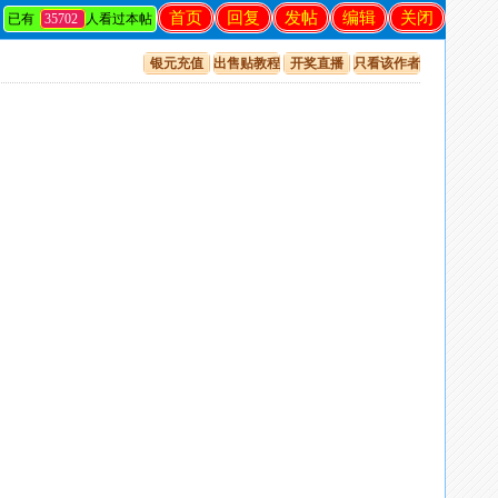
首页
回复
发帖
编辑
关闭
已有
35702
人看过本帖
银元充值
出售贴教程
开奖直播
只看该作者