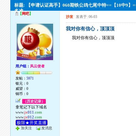
标题: 【申请认证高手】060期铁公鸡七尾中特==【10中9】=
多准
【
网吧
】
沙发
发表于: 06-03
我对你有信心，顶顶顶
我对你有信心，顶顶顶
用户组：
风云使者
发帖：
5971
银元：0
威望：0
铜币：0
（历史记录）
拿笔记下以下域名
www.
jx
011
.com
www.
jx
012
.com
极限★开奖直播
加关注
发消息