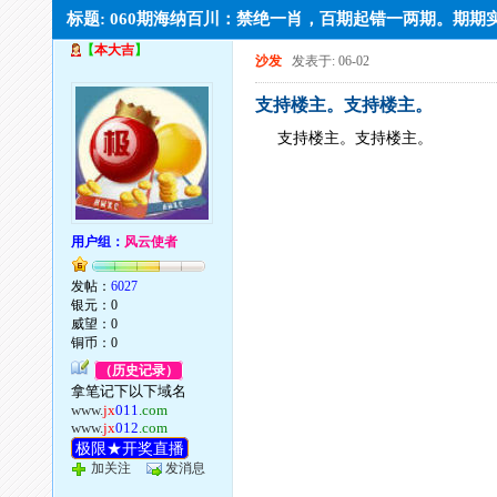
标题: 060期海纳百川：禁绝一肖，百期起错一两期。期
【
本大吉
】
沙发
发表于: 06-02
支持楼主。支持楼主。
支持楼主。支持楼主。
用户组：
风云使者
发帖：
6027
银元：0
威望：0
铜币：0
（历史记录）
拿笔记下以下域名
www.
jx
011
.com
www.
jx
012
.com
极限★开奖直播
加关注
发消息