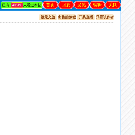
首页
回复
发帖
编辑
关闭
已有
40619
人看过本帖
银元充值
出售贴教程
开奖直播
只看该作者