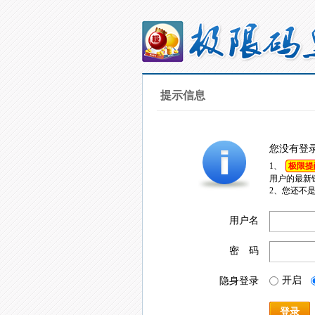
提示信息
您没有登
1、
极限提
用户的最新
2、您还不
用户名
密 码
开启
隐身登录
登录